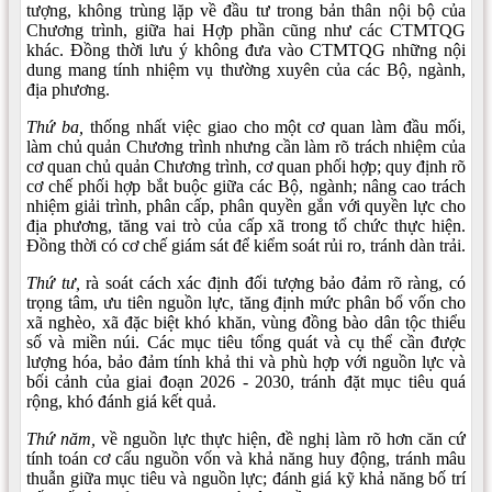
tượng, không trùng lặp về đầu tư trong bản thân nội bộ của
Chương trình, giữa hai Hợp phần cũng như các CTMTQG
khác. Đồng thời lưu ý không đưa vào CTMTQG những nội
dung mang tính nhiệm vụ thường xuyên của các Bộ, ngành,
địa phương.
Thứ ba,
thống nhất việc giao cho một cơ quan làm đầu mối,
làm chủ quản Chương trình nhưng cần làm rõ trách nhiệm của
cơ quan chủ quản Chương trình, cơ quan phối hợp; quy định rõ
cơ chế phối hợp bắt buộc giữa các Bộ, ngành; nâng cao trách
nhiệm giải trình, phân cấp, phân quyền gắn với quyền lực cho
địa phương, tăng vai trò của cấp xã trong tổ chức thực hiện.
Đồng thời có cơ chế giám sát để kiểm soát rủi ro, tránh dàn trải.
Thứ tư,
rà soát cách xác định đối tượng bảo đảm rõ ràng, có
trọng tâm, ưu tiên nguồn lực, tăng định mức phân bổ vốn cho
xã nghèo, xã đặc biệt khó khăn, vùng đồng bào dân tộc thiểu
số và miền núi. Các mục tiêu tổng quát và cụ thể cần được
lượng hóa, bảo đảm tính khả thi và phù hợp với nguồn lực và
bối cảnh của giai đoạn 2026 - 2030, tránh đặt mục tiêu quá
rộng, khó đánh giá kết quả.
Thứ năm,
về nguồn lực thực hiện, đề nghị làm rõ hơn căn cứ
tính toán cơ cấu nguồn vốn và khả năng huy động, tránh mâu
thuẫn giữa mục tiêu và nguồn lực; đánh giá kỹ khả năng bố trí