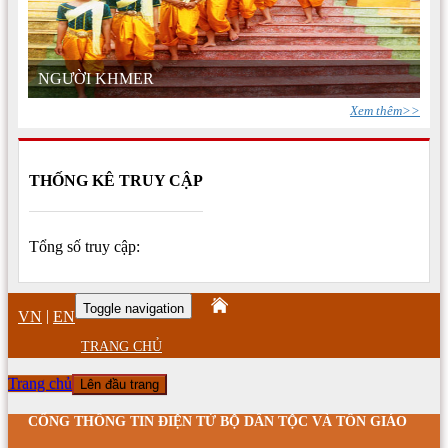
NGƯỜI KHMER
Xem thêm>>
THỐNG KÊ TRUY CẬP
Tổng số truy cập:
Toggle navigation
|
VN
EN
TRANG CHỦ
Trang chủ
Lên đầu trang
CỔNG THÔNG TIN ĐIỆN TỬ BỘ DÂN TỘC VÀ TÔN GIÁO