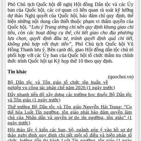
Phó Chủ tịch Quốc hội đề nghị Hội đồng Dân tộc và các Ủy
ban của Quốc hội, các cơ quan có liên quan rà soát kỹ lưỡng
dự thảo Nghị quyết của Quốc hội, bảo đảm chỉ quy định, thể
hiện những nội dung cần thiết thuộc phạm vi thẩm quyền của
Quốc hội.
“Lưu ý Trung ương chỉ nên quy định khung giao chỉ
tiêu, còn các hoạt động cụ thể, chi tiết giao cho địa phương
lựa chọn, quyết định đầu tư, tránh quyết định quá chi tiết,
không phù hợp với thực tiễn”,
Phó Chủ tịch Quốc hội Vũ
Hồng Thanh lưu ý. Bên cạnh đó, giao Hội đồng dân tộc chủ trì
phối hợp với các Ủy ban của Quốc hội tổ chức thẩm tra chính
thức trình Quốc hội tại Kỳ họp thứ 10 theo quy định.
Tin khác
(quochoi.vn)
Bộ Dân tộc và Tôn giáo tổ chức tập huấn về
nghiệp vụ công tác pháp chế năm 2026 (
1 ngày trước)
Đẩy nhanh tiến độ xây dựng các trường học thuộc Bộ Dân tộc
và Tôn giáo (
1 ngày trước)
Thứ trưởng Bộ Dân tộc và Tôn giáo Nguyễn Hải Trung: “Cụ
thể hóa Luật Tín ngưỡng, tôn giáo phải bảo đảm quyền làm
chủ của Nhân dân và quyền tự do tín ngưỡng, tôn giáo” (
1
ngày trước)
Hội thảo lấy ý kiến các ban, bộ, ngành góp ý vào hồ sơ dự
thảo nghị định quy định chi tiết một số điều và biện pháp tổ
chức, hướng dẫn thi hành Luật Tín ngưỡng, tôn giáo (
1 ngày