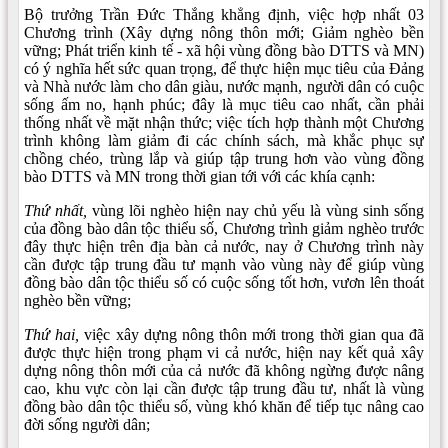
Bộ trưởng Trần Đức Thắng khẳng định, việc hợp nhất 03
Chương trình (Xây dựng nông thôn mới; Giảm nghèo bền
vững; Phát triển kinh tế - xã hội vùng đồng bào DTTS và MN)
có ý nghĩa hết sức quan trọng, để thực hiện mục tiêu của Đảng
và Nhà nước làm cho dân giàu, nước mạnh, người dân có cuộc
sống ấm no, hạnh phúc; đây là mục tiêu cao nhất, cần phải
thống nhất về mặt nhận thức; việc tích hợp thành một Chương
trình không làm giảm đi các chính sách, mà khắc phục sự
chồng chéo, trùng lắp và giúp tập trung hơn vào vùng đồng
bào DTTS và MN trong thời gian tới với các khía cạnh:
Thứ nhất,
vùng lõi nghèo hiện nay chủ yếu là vùng sinh sống
của đồng bào dân tộc thiểu số, Chương trình giảm nghèo trước
đây thực hiện trên địa bàn cả nước, nay ở Chương trình này
cần được tập trung đầu tư mạnh vào vùng này để giúp vùng
đồng bào dân tộc thiểu số có cuộc sống tốt hơn, vươn lên thoát
nghèo bền vững;
Thứ hai,
việc xây dựng nông thôn mới trong thời gian qua đã
được thực hiện trong phạm vi cả nước, hiện nay kết quả xây
dựng nông thôn mới của cả nước đã không ngừng được nâng
cao, khu vực còn lại cần được tập trung đầu tư, nhất là vùng
đồng bào dân tộc thiểu số, vùng khó khăn để tiếp tục nâng cao
đời sống người dân;