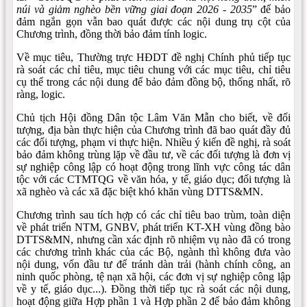
núi và giảm nghèo bền vững giai đoạn 2026
-
2035
” để bảo
đảm ngắn gọn vẫn bao quát được các nội dung trụ cột của
Chương trình, đồng thời bảo đảm tính logic.
Về mục tiêu, Thường trực HĐDT đề nghị Chính phủ tiếp tục
rà soát các chỉ tiêu, mục tiêu chung với các mục tiêu, chỉ tiêu
cụ thể trong các nội dung để bảo đảm đồng bộ, thống nhất, rõ
ràng, logic.
Chủ tịch Hội đồng Dân tộc Lâm Văn Mẫn cho biết, về đối
tượng, địa bàn thực hiện của Chương trình đã bao quát đầy đủ
các đối tượng, phạm vi thực hiện. Nhiều ý kiến đề nghị, rà soát
bảo đảm không trùng lặp về đầu tư, về các đối tượng là đơn vị
sự nghiệp công lập có hoạt động trong lĩnh vực công tác dân
tộc với các CTMTQG về văn hóa, y tế, giáo dục; đối tượng là
xã nghèo và các xã đặc biệt khó khăn vùng DTTS&MN.
Chương trình sau tích hợp có các chỉ tiêu bao trùm, toàn diện
về phát triển NTM, GNBV, phát triển KT-XH vùng đồng bào
DTTS&MN, nhưng cần xác định rõ nhiệm vụ nào đã có trong
các chương trình khác của các Bộ, ngành thì không đưa vào
nội dung, vốn đầu tư để tránh dàn trải (hành chính công, an
ninh quốc phòng, tệ nạn xã hội, các đơn vị sự nghiệp công lập
về y tế, giáo dục...). Đồng thời tiếp tục rà soát các nội dung,
hoạt động giữa Hợp phần 1 và Hợp phần 2 để bảo đảm không