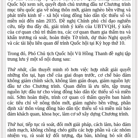
Quốc hội xem xét, quyết định chủ trương đầu tư Chương trình
mục tiêu quốc gia về nông thôn mới, giảm nghèo bền vững và
phát triển kinh tế - xã hội vùng đồng bào dân tộc thiểu số và
miền núi đến năm 2035. Đề nghị Chính phủ chỉ đạo nghiên
cứu, tiếp thu đầy đủ, giải trình ý kiến của UBTVQH, ý kiến
của cơ quan chủ trì thẩm tra, các cơ quan tham gia thẩm tra và
khẩn trương rà soát, hoàn thiện Tờ trình, dự thảo Nghị quyết
và các tài liệu liên quan để trình Quốc hội tại Kỳ họp thứ 10.
Trong đó, Phó Chủ tịch Quốc hội Vũ Hồng Thanh đề nghị tập
trung lưu ý một số nội dung sau:
Thứ nhất,
cần thuyết minh rõ hơn việc hợp nhất giải quyết
những tồn tại, hạn chế của giai đoạn trước, cơ chế bảo đảm
không giảm chính sách, không làm gián đoạn, giảm nguồn lực
đầu tư cho Chương trình. Quan điểm là ưu tiên, tập trung
nguồn lực đầu tư cho vùng đồng bào dân tộc thiểu số và miền
núi. Sớm hoàn thiện, trình cơ quan có thẩm quyền ban hành
các tiêu chí về nông thôn mới, giảm nghèo bền vững, phân
định xã/ thôn vùng đồng bào dân tộc thiểu số và miền núi bảo
đảm khách quan, khoa học, làm cơ sở xây dựng Chương trình.
Thứ hai,
tiếp tục rà soát, đổi mới giải pháp, cách làm, bảo đảm
rành mạch, không chồng chéo giữa các hợp phần và các nhóm
nhiệm vụ, rà soát kỹ đối tượng, địa bàn, không bỏ sót đối