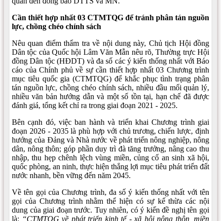
quan đến đồng bào DTTS và MN.
Cần thiết hợp nhất 03 CTMTQG để tránh phân tán nguồn
lực, chồng chéo chính sách
Nêu quan điểm thẩm tra về nội dung này, Chủ tịch Hội đồng
Dân tộc của Quốc hội Lâm Văn Mẫn nêu rõ, Thường trực Hội
đồng Dân tộc (HĐDT) và đa số các ý kiến thống nhất với Báo
cáo của Chính phủ về sự cần thiết hợp nhất 03 Chương trình
mục tiêu quốc gia (CTMTQG) để khắc phục tình trạng phân
tán nguồn lực, chồng chéo chính sách, nhiều đầu mối quản lý,
nhiều văn bản hướng dẫn và một số tồn tại, hạn chế đã được
đánh giá, tổng kết chỉ ra trong giai đoạn 2021 - 2025.
Bên cạnh đó, việc ban hành và triển khai Chương trình giai
đoạn 2026 - 2035 là phù hợp với chủ trương, chiến lược, định
hướng của Đảng và Nhà nước về phát triển nông nghiệp, nông
dân, nông thôn; góp phần duy trì đà tăng trưởng, nâng cao thu
nhập, thu hẹp chênh lệch vùng miền, củng cố an sinh xã hội,
quốc phòng, an ninh, thực hiện thắng lợi mục tiêu phát triển đất
nước nhanh, bền vững đến năm 2045.
Về tên gọi của Chương trình, đa số ý kiến thống nhất với tên
gọi của Chương trình nhằm thể hiện có sự kế thừa các nội
dung của giai đoạn trước. Tuy nhiên, có ý kiến đề nghị tên gọi
là:
“CTMTQG về phát triển kinh tế - xã hội nông thôn, miền