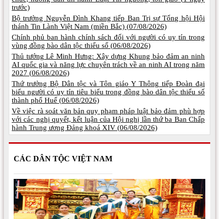
trước)
Bộ trưởng Nguyễn Đình Khang tiếp Ban Trị sự Tổng hội Hội
thánh Tin Lành Việt Nam (miền Bắc) (
07/08/2026)
Chính phủ ban hành chính sách đối với người có uy tín trong
vùng đồng bào dân tộc thiểu số (
06/08/2026)
Thủ tướng Lê Minh Hưng: Xây dựng Khung bảo đảm an ninh
AI quốc gia và năng lực chuyên trách về an ninh AI trong năm
2027 (
06/08/2026)
Thứ trưởng Bộ Dân tộc và Tôn giáo Y Thông tiếp Đoàn đại
biểu người có uy tín tiêu biểu trong đồng bào dân tộc thiểu số
thành phố Huế (
06/08/2026)
Về việc rà soát văn bản quy phạm pháp luật bảo đảm phù hợp
với các nghị quyết, kết luận của Hội nghị lần thứ ba Ban Chấp
hành Trung ương Đảng khoá XIV (
06/08/2026)
CÁC DÂN TỘC VIỆT NAM