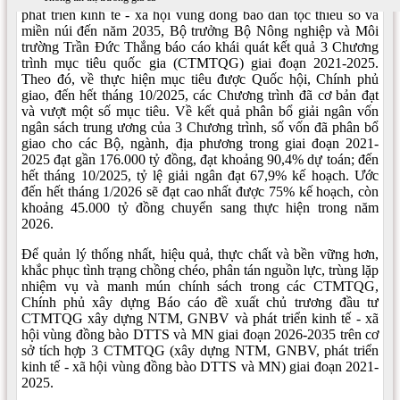
phát triển kinh tế - xã hội vùng đồng bào dân tộc thiểu số và
miền núi đến năm 2035, Bộ trưởng Bộ Nông nghiệp và Môi
trường Trần Đức Thắng báo cáo khái quát kết quả 3 Chương
trình mục tiêu quốc gia (CTMTQG) giai đoạn 2021-2025.
Theo đó, về thực hiện mục tiêu được Quốc hội, Chính phủ
giao, đến hết tháng 10/2025, các Chương trình đã cơ bản đạt
và vượt một số mục tiêu. Về kết quả phân bổ giải ngân vốn
ngân sách trung ương của 3 Chương trình, số vốn đã phân bổ
giao cho các Bộ, ngành, địa phương trong giai đoạn 2021-
2025 đạt gần 176.000 tỷ đồng, đạt khoảng 90,4% dự toán; đến
hết tháng 10/2025, tỷ lệ giải ngân đạt 67,9% kế hoạch. Ước
đến hết tháng 1/2026 sẽ đạt cao nhất được 75% kế hoạch, còn
khoảng 45.000 tỷ đồng chuyển sang thực hiện trong năm
2026.
Để quản lý thống nhất, hiệu quả, thực chất và bền vững hơn,
khắc phục tình trạng chồng chéo, phân tán nguồn lực, trùng lặp
nhiệm vụ và manh mún chính sách trong các CTMTQG,
Chính phủ xây dựng Báo cáo đề xuất chủ trương đầu tư
CTMTQG xây dựng NTM, GNBV và phát triển kinh tế - xã
hội vùng đồng bào DTTS và MN giai đoạn 2026-2035 trên cơ
sở tích hợp 3 CTMTQG (xây dựng NTM, GNBV, phát triển
kinh tế - xã hội vùng đồng bào DTTS và MN) giai đoạn 2021-
2025.