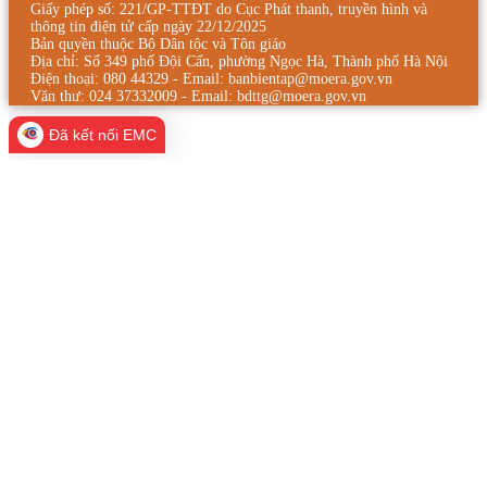
Giấy phép số: 221/GP-TTĐT do Cục Phát thanh, truyền hình và
thông tin điện tử cấp ngày 22/12/2025
Bản quyền thuộc Bộ Dân tộc và Tôn giáo
Địa chỉ: Số 349 phố Đội Cấn, phường Ngọc Hà, Thành phố Hà Nội
Điện thoại: 080 44329 - Email: banbientap@moera.gov.vn
Văn thư: 024 37332009 - Email: bdttg@moera.gov.vn
Đã kết nối EMC