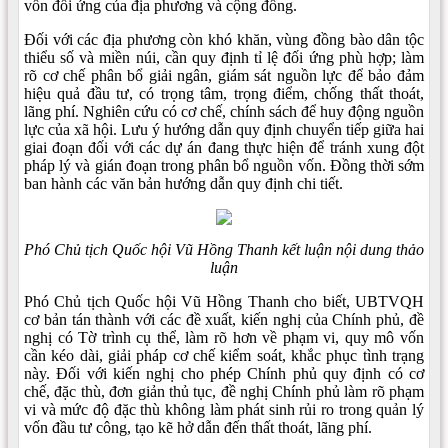
vốn đối ứng của địa phương và cộng đồng.
Đối với các địa phương còn khó khăn, vùng đồng bào dân tộc
thiểu số và miền núi, cần quy định tỉ lệ đối ứng phù hợp; làm
rõ cơ chế phân bổ giải ngân, giám sát nguồn lực để bảo đảm
hiệu quả đầu tư, có trọng tâm, trọng điểm, chống thất thoát,
lãng phí. Nghiên cứu có cơ chế, chính sách để huy động nguồn
lực của xã hội. Lưu ý hướng dẫn quy định chuyển tiếp giữa hai
giai đoạn đối với các dự án đang thực hiện để tránh xung đột
pháp lý và gián đoạn trong phân bổ nguồn vốn. Đồng thời sớm
ban hành các văn bản hướng dẫn quy định chi tiết.
Phó Chủ tịch Quốc hội Vũ Hồng Thanh kết luận nội dung thảo
luận
Phó Chủ tịch Quốc hội Vũ Hồng Thanh cho biết, UBTVQH
cơ bản tán thành với các đề xuất, kiến nghị của Chính phủ, đề
nghị có Tờ trình cụ thể, làm rõ hơn về phạm vi, quy mô vốn
cần kéo dài, giải pháp cơ chế kiểm soát, khắc phục tình trạng
này. Đối với kiến nghị cho phép Chính phủ quy định có cơ
chế, đặc thù, đơn giản thủ tục, đề nghị Chính phủ làm rõ phạm
vi và mức độ đặc thù không làm phát sinh rủi ro trong quản lý
vốn đầu tư công, tạo kẽ hở dẫn đến thất thoát, lãng phí.