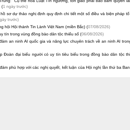
Trung: “Cụ thể hóa Luật Tín ngưỡng, tôn giáo phải bảo đảm quyền l
 (
1 ngày trước)
 hồ sơ dự thảo nghị định quy định chi tiết một số điều và biện pháp tổ
gày trước)
g hội Hội thánh Tin Lành Việt Nam (miền Bắc) (
07/08/2026)
y tín trong vùng đồng bào dân tộc thiểu số (
06/08/2026)
m an ninh AI quốc gia và năng lực chuyên trách về an ninh AI tro
 Đoàn đại biểu người có uy tín tiêu biểu trong đồng bào dân tộc th
đảm phù hợp với các nghị quyết, kết luận của Hội nghị lần thứ ba Ba