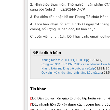
2. Hình thức thực hiện: Thử nghiệm sản phẩm CNT
sung bởi Nghị định 82/2024/NĐ-CP.
3. Địa điểm tiếp nhận hồ sơ: Phòng Tổ chức-Hành 
4. Thời hạn nhận hồ sơ: Từ 8h30 ngày 24 tháng
chính), số lượng 01 bản gốc, 03 bản chụp.
Chuyên viên phụ trách: Đỗ Thùy Linh, email: doth
File đính kèm
Khung Kiến trúc HTTTGQTTHC.zip
( 5.75 MB )
Công văn 934 TTCĐS-TCHC và các Phụ lục kèm th
Khung kiến trúc tổng thể quốc gia số.zip
( 3.83 MB )
Quy định về chức năng, tính năng kỹ thuật.zip
( 13.
Tin khác
Bộ Dân tộc và Tôn giáo tổ chức tập huấn về nghi
Đẩy nhanh tiến độ xây dựng các trường học thuộc