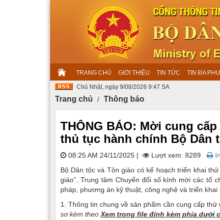
TRANG CHỦ
GIỚI THIỆU
TIN TỨC
TIN ĐA PH
Chủ Nhật, ngày 9/08/2026 9:47 SA
Trang chủ
Thông báo
THÔNG BÁO: Mời cung cấp t
thủ tục hành chính Bộ Dân 
08:25 AM 24/11/2025
|
Lượt xem: 8289
In
Bộ Dân tộc và Tôn giáo có kế hoạch triển khai thử
giáo”. Trung tâm Chuyển đổi số kính mời các tổ c
pháp, phương án kỹ thuật, công nghệ và triển khai
1. Thông tin chung về sản phẩm cần cung cấp thử
sơ kèm theo
Xem trong file đính kèm phía dưới