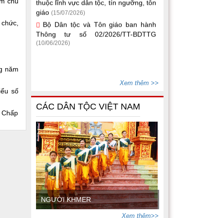
giáo
àm chủ
(15/07/2026)
Bộ Dân tộc và Tôn giáo ban hành
Thông tư số 02/2026/TT-BDTTG
 chức,
(10/06/2026)
ng năm
Xem thêm >>
iểu số
CÁC DÂN TỘC VIỆT NAM
n Chấp
NGƯỜI KHMER
Xem thêm>>