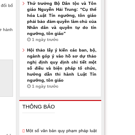
Thứ trưởng Bộ Dân tộc và Tôn
 đổi bổ
giáo Nguyễn Hải Trung: “Cụ thể
hóa Luật Tín ngưỡng, tôn giáo
phải bảo đảm quyền làm chủ của
Nhân dân và quyền tự do tín
ờ hành
ngưỡng, tôn giáo”
1 ngày trước
Hội thảo lấy ý kiến các ban, bộ,
ngành góp ý vào hồ sơ dự thảo
nghị định quy định chi tiết một
số điều và biện pháp tổ chức,
hướng dẫn thi hành Luật Tín
ngưỡng, tôn giáo
1 ngày trước
THÔNG BÁO
Một số văn bản quy phạm pháp luật
thuộc lĩnh vực dân tộc, tín ngưỡng, tôn