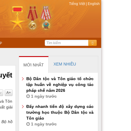
Tiếng Việt
|
English
P
XEM NHIỀU
MỚI NHẤT
uyết
Bộ Dân tộc và Tôn giáo tổ chức
tập huấn về nghiệp vụ công tác
pháp chế năm 2026
-
A+
1 ngày trước
 và Tôn
Đẩy nhanh tiến độ xây dựng các
ất giải
trường học thuộc Bộ Dân tộc và
Tôn giáo
; Bộ hồ
1 ngày trước