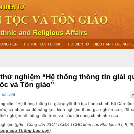
ƯƠNG TIỆN
THỦ TỤC HÀNH CHÍNH
THƯ ĐIỆN TỬ
ĐIỀU HÀNH TÁC NGHIỆ
hử nghiệm “Hệ thống thông tin giải q
tộc và Tôn giáo”
 bài viết
|
A
 nghiệm “Hệ thống thông tin giải quyết thủ tục hành chính Bộ Dân tộc
hức, cá nhân có đủ năng lực, kinh nghiệm tham gia nghiên cứu, đề xu
 thử nghiệm hệ thống nêu trên, với các nội dung chính như sau:
 nghiệm
(gồm: Công văn 934/TTCĐS-TCHC kèm các Phụ lục số I, II, III
 cùng của Thông báo này
).