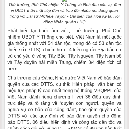
Thứ trưởng, Phó Chủ nhiệm Y Thông và lãnh đạo các vụ, đơn
vị UBDT thân mật tiếp đón và trao đổi nhiều nội dung quan
trọng với Đại sứ Michele Taylor - Đại diện của Hoa Kỳ tại Hội
đồng Nhân quyền LHQ
Phát biểu tại buổi làm việc, Thứ trưởng, Phó Chủ
nhiệm UBDT Y Thông cho biết, Việt Nam là một quốc
gia thống nhất với 54 dân tộc, trong đó có 53 dân tộc
thiểu số (DTTS), chiếm hơn 14 triệu người. Địa bàn cư
trú chủ yếu ở vùng Tây Bắc, Tây Nguyên, Tây Nam bộ
và Tây duyên hải miền Trung, chiếm 3/4 diện tích cả
nước.
Chủ trương của Đảng, Nhà nước Việt Nam về bảo đảm
quyền của các DTTS, cụ thể: Hiến pháp, văn bản có
hiệu lực pháp lý cao nhất trong hệ thống VBQPPL của
Việt Nam dành riêng chương II với 36 điều quy định
trực tiếp và rõ ràng về “quyền con người, quyền và
nghĩa vụ cơ bản của công dân”, bao gồm quyền của
DTTS với các quy định về bảo đảm quyền cho đồng
bào DTTS, 06 điều hiến định về công tác dân tộc và
chính sách đối với vùng DTTS&MN; có 99 văn bản luật