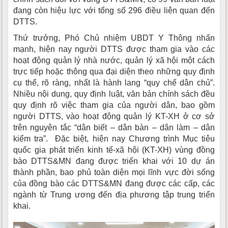
đang còn hiệu lực với tổng số 296 điều liên quan đến
DTTS.
Thứ trưởng, Phó Chủ nhiệm UBDT Y Thông nhấn
mạnh, hiện nay người DTTS được tham gia vào các
hoạt động quản lý nhà nước, quản lý xã hội một cách
trực tiếp hoặc thông qua đại diện theo những quy định
cụ thể, rõ ràng, nhất là hành lang “quy chế dân chủ”.
Nhiều nội dung, quy định luật, văn bản chính sách đều
quy định rõ việc tham gia của người dân, bao gồm
người DTTS, vào hoạt động quản lý KT-XH ở cơ sở
trên nguyên tắc “dân biết – dân bàn – dân làm – dân
kiểm tra”. Đặc biệt, hiện nay Chương trình Mục tiêu
quốc gia phát triển kinh tế-xã hội (KT-XH) vùng đồng
bào DTTS&MN đang được triển khai với 10 dự án
thành phần, bao phủ toàn diện mọi lĩnh vực đời sống
của đồng bào các DTTS&MN đang được các cấp, các
ngành từ Trung ương đến địa phương tập trung triển
khai.