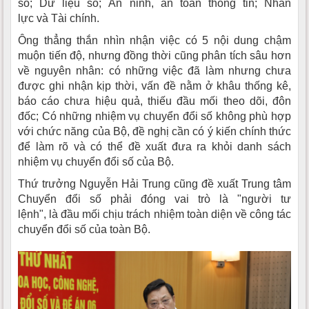
số; Dữ liệu số; An ninh, an toàn thông tin; Nhân
lực và Tài chính.
Ông thẳng thắn nhìn nhận việc có 5 nội dung chậm
muộn tiến độ, nhưng đồng thời cũng phân tích sâu hơn
về nguyên nhân: có những việc đã làm nhưng chưa
được ghi nhận kịp thời, vấn đề nằm ở khâu thống kê,
báo cáo chưa hiệu quả, thiếu đầu mối theo dõi, đôn
đốc; Có những nhiệm vụ chuyển đổi số không phù hợp
với chức năng của Bộ, đề nghị cần có ý kiến chính thức
để làm rõ và có thể đề xuất đưa ra khỏi danh sách
nhiệm vụ chuyển đổi số của Bộ.
Thứ trưởng Nguyễn Hải Trung cũng đề xuất Trung tâm
Chuyển đổi số phải đóng vai trò là "người tư
lệnh", là đầu mối chịu trách nhiệm toàn diện về công tác
chuyển đổi số của toàn Bộ.