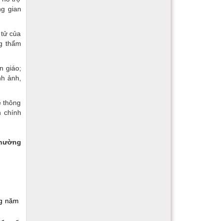
ng gian
 tử của
ng thẩm
n giáo;
nh ảnh,
ẻ thông
n chính
hường
ng năm