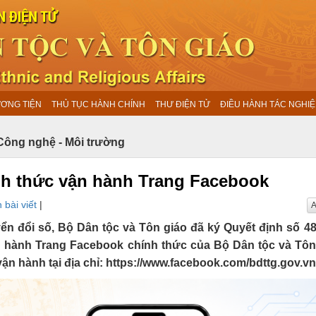
ƯƠNG TIỆN
THỦ TỤC HÀNH CHÍNH
THƯ ĐIỆN TỬ
ĐIỀU HÀNH TÁC NGHIỆ
Công nghệ - Môi trường
nh thức vận hành Trang Facebook
 bài viết
|
A
ển đổi số, Bộ Dân tộc và Tôn giáo đã ký Quyết định số 4
 hành Trang Facebook chính thức của Bộ Dân tộc và Tôn
n hành tại địa chỉ: https://www.facebook.com/bdttg.gov.vn