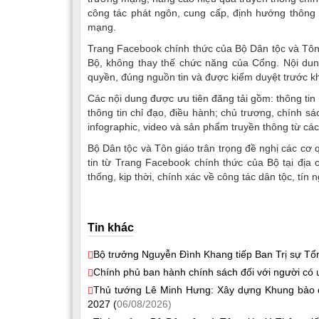
công tác phát ngôn, cung cấp, định hướng thông t
mạng.
Trang Facebook chính thức của Bộ Dân tộc và Tôn g
Bộ, không thay thế chức năng của Cổng. Nội dung
quyền, đúng nguồn tin và được kiểm duyệt trước khi
Các nội dung được ưu tiên đăng tải gồm: thông ti
thông tin chỉ đạo, điều hành; chủ trương, chính sác
infographic, video và sản phẩm truyền thông từ cá
Bộ Dân tộc và Tôn giáo trân trọng đề nghị các cơ 
tin từ Trang Facebook chính thức của Bộ tại địa 
thống, kịp thời, chính xác về công tác dân tộc, tín 
Tin khác
Bộ trưởng Nguyễn Đình Khang tiếp Ban Trị sự Tổn
Chính phủ ban hành chính sách đối với người có u
Thủ tướng Lê Minh Hưng: Xây dựng Khung bảo đả
2027 (
06/08/2026)