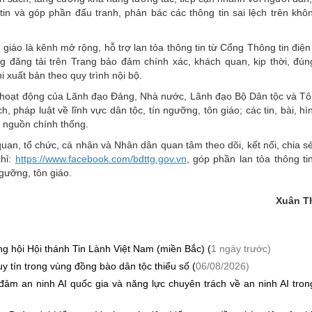
in và góp phần đấu tranh, phản bác các thông tin sai lệch trên khô
iáo là kênh mở rộng, hỗ trợ lan tỏa thông tin từ Cổng Thông tin điện
 đăng tải trên Trang bảo đảm chính xác, khách quan, kịp thời, đú
 xuất bản theo quy trình nội bộ.
n hoạt động của Lãnh đạo Đảng, Nhà nước, Lãnh đạo Bộ Dân tộc và Tô
h, pháp luật về lĩnh vực dân tộc, tín ngưỡng, tôn giáo; các tin, bài, hì
c nguồn chính thống.
quan, tổ chức, cá nhân và Nhân dân quan tâm theo dõi, kết nối, chia s
chỉ:
https://www.facebook.com/bdttg.gov.vn
, góp phần lan tỏa thông ti
ngưỡng, tôn giáo.
Xuân T
g hội Hội thánh Tin Lành Việt Nam (miền Bắc) (
1 ngày trước)
y tín trong vùng đồng bào dân tộc thiểu số (
06/08/2026)
m an ninh AI quốc gia và năng lực chuyên trách về an ninh AI tro