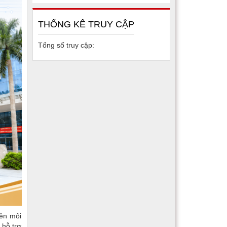
THỐNG KÊ TRUY CẬP
Tổng số truy cập:
ên môi
 hỗ trợ