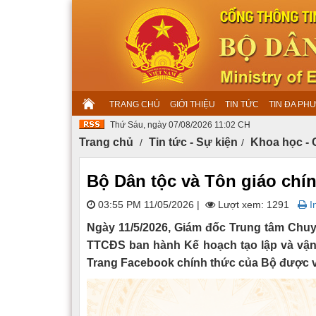
TRANG CHỦ
GIỚI THIỆU
TIN TỨC
TIN ĐA PH
Thứ Sáu, ngày 07/08/2026 11:02 CH
Trang chủ
Tin tức - Sự kiện
Khoa học - 
Bộ Dân tộc và Tôn giáo chí
03:55 PM 11/05/2026
|
Lượt xem: 1291
In
Ngày 11/5/2026, Giám đốc Trung tâm Chuy
TTCĐS ban hành Kế hoạch tạo lập và vận
Trang Facebook chính thức của Bộ được vậ