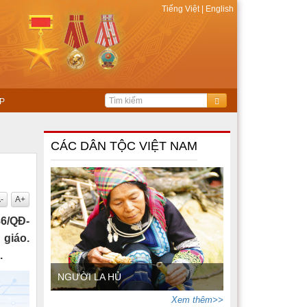
Tiếng Việt
|
English
P
CÁC DÂN TỘC VIỆT NAM
-
A+
86/QĐ-
 giáo.
.
NGƯỜI LA HỦ
Xem thêm>>