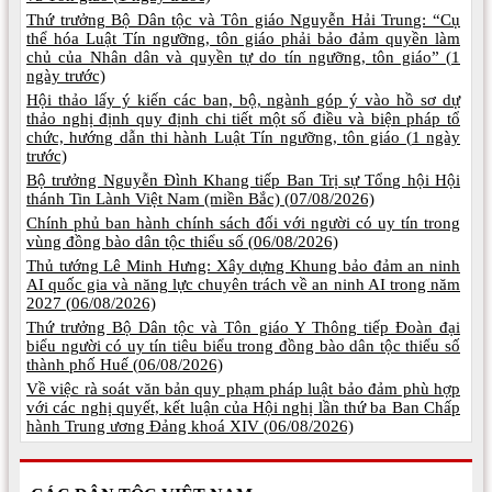
Thứ trưởng Bộ Dân tộc và Tôn giáo Nguyễn Hải Trung: “Cụ
thể hóa Luật Tín ngưỡng, tôn giáo phải bảo đảm quyền làm
chủ của Nhân dân và quyền tự do tín ngưỡng, tôn giáo” (
1
ngày trước)
Hội thảo lấy ý kiến các ban, bộ, ngành góp ý vào hồ sơ dự
thảo nghị định quy định chi tiết một số điều và biện pháp tổ
chức, hướng dẫn thi hành Luật Tín ngưỡng, tôn giáo (
1 ngày
trước)
Bộ trưởng Nguyễn Đình Khang tiếp Ban Trị sự Tổng hội Hội
thánh Tin Lành Việt Nam (miền Bắc) (
07/08/2026)
Chính phủ ban hành chính sách đối với người có uy tín trong
vùng đồng bào dân tộc thiểu số (
06/08/2026)
Thủ tướng Lê Minh Hưng: Xây dựng Khung bảo đảm an ninh
AI quốc gia và năng lực chuyên trách về an ninh AI trong năm
2027 (
06/08/2026)
Thứ trưởng Bộ Dân tộc và Tôn giáo Y Thông tiếp Đoàn đại
biểu người có uy tín tiêu biểu trong đồng bào dân tộc thiểu số
thành phố Huế (
06/08/2026)
Về việc rà soát văn bản quy phạm pháp luật bảo đảm phù hợp
với các nghị quyết, kết luận của Hội nghị lần thứ ba Ban Chấp
hành Trung ương Đảng khoá XIV (
06/08/2026)