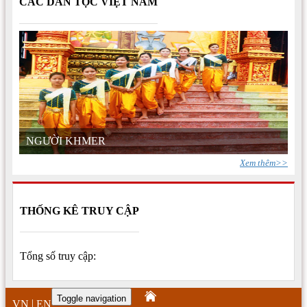
CÁC DÂN TỘC VIỆT NAM
NGƯỜI KHMER
Xem thêm>>
THỐNG KÊ TRUY CẬP
Tổng số truy cập:
Toggle navigation
|
VN
EN