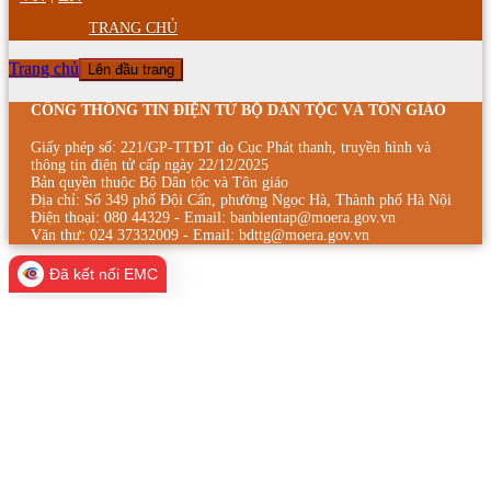
TRANG CHỦ
Trang chủ
Lên đầu trang
CỔNG THÔNG TIN ĐIỆN TỬ BỘ DÂN TỘC VÀ TÔN GIÁO
Giấy phép số: 221/GP-TTĐT do Cục Phát thanh, truyền hình và
thông tin điện tử cấp ngày 22/12/2025
Bản quyền thuộc Bộ Dân tộc và Tôn giáo
Địa chỉ: Số 349 phố Đội Cấn, phường Ngọc Hà, Thành phố Hà Nội
Điện thoại: 080 44329 - Email: banbientap@moera.gov.vn
Văn thư: 024 37332009 - Email: bdttg@moera.gov.vn
Đã kết nối EMC