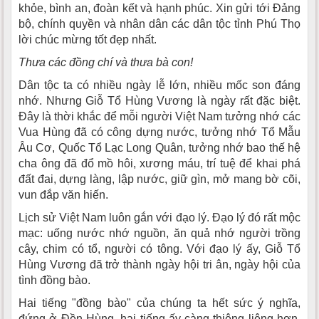
khỏe, bình an, đoàn kết và hạnh phúc. Xin gửi tới Đảng
bộ, chính quyền và nhân dân các dân tộc tỉnh Phú Thọ
lời chúc mừng tốt đẹp nhất.
Thưa các đồng chí và thưa bà con!
Dân tộc ta có nhiều ngày lễ lớn, nhiều mốc son đáng
nhớ. Nhưng Giỗ Tổ Hùng Vương là ngày rất đặc biệt.
Đây là thời khắc để mỗi người Việt Nam tưởng nhớ các
Vua Hùng đã có công dựng nước, tưởng nhớ Tổ Mẫu
Âu Cơ, Quốc Tổ Lạc Long Quân, tưởng nhớ bao thế hệ
cha ông đã đổ mồ hôi, xương máu, trí tuệ để khai phá
đất đai, dựng làng, lập nước, giữ gìn, mở mang bờ cõi,
vun đắp văn hiến.
Lịch sử Việt Nam luôn gắn với đạo lý. Đạo lý đó rất mộc
mạc: uống nước nhớ nguồn, ăn quả nhớ người trồng
cây, chim có tổ, người có tông. Với đạo lý ấy, Giỗ Tổ
Hùng Vương đã trở thành ngày hội tri ân, ngày hội của
tình đồng bào.
Hai tiếng "đồng bào" của chúng ta hết sức ý nghĩa,
đứng ở Đền Hùng, hai tiếng ấy càng thiêng liêng hơn.