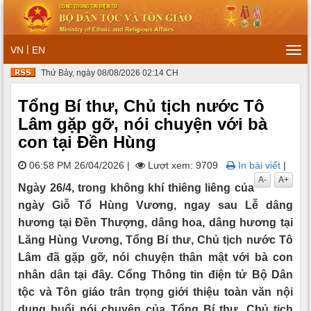
|
VN
EN
Tog
navi
Thứ Bảy, ngày 08/08/2026 02:14 CH
Tổng Bí thư, Chủ tịch nước Tô
Lâm gặp gỡ, nói chuyện với bà
con tại Đền Hùng
06:58 PM 26/04/2026
|
Lượt xem: 9709
In bài viết
|
A-
A+
Ngày 26/4, trong không khí thiêng liêng của
ngày Giỗ Tổ Hùng Vương, ngay sau Lễ dâng
hương tại Đền Thượng, dâng hoa, dâng hương tại
Lăng Hùng Vương, Tổng Bí thư, Chủ tịch nước Tô
Lâm đã gặp gỡ, nói chuyện thân mật với bà con
nhân dân tại đây. Cổng Thông tin điện tử Bộ Dân
tộc và Tôn giáo trân trọng giới thiệu toàn văn nội
dung buổi nói chuyện của Tổng Bí thư, Chủ tịch