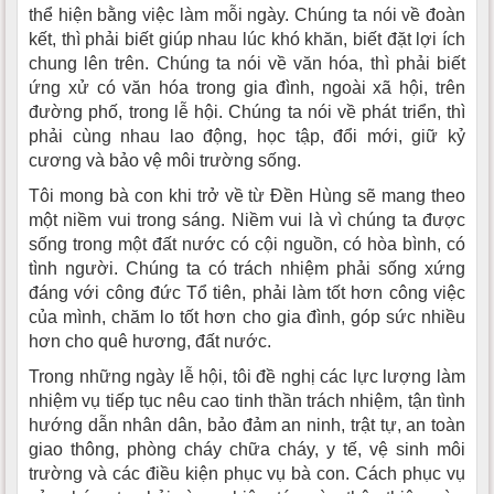
thể hiện bằng việc làm mỗi ngày. Chúng ta nói về đoàn
kết, thì phải biết giúp nhau lúc khó khăn, biết đặt lợi ích
chung lên trên. Chúng ta nói về văn hóa, thì phải biết
ứng xử có văn hóa trong gia đình, ngoài xã hội, trên
đường phố, trong lễ hội. Chúng ta nói về phát triển, thì
phải cùng nhau lao động, học tập, đổi mới, giữ kỷ
cương và bảo vệ môi trường sống.
Tôi mong bà con khi trở về từ Đền Hùng sẽ mang theo
một niềm vui trong sáng. Niềm vui là vì chúng ta được
sống trong một đất nước có cội nguồn, có hòa bình, có
tình người. Chúng ta có trách nhiệm phải sống xứng
đáng với công đức Tổ tiên, phải làm tốt hơn công việc
của mình, chăm lo tốt hơn cho gia đình, góp sức nhiều
hơn cho quê hương, đất nước.
Trong những ngày lễ hội, tôi đề nghị các lực lượng làm
nhiệm vụ tiếp tục nêu cao tinh thần trách nhiệm, tận tình
hướng dẫn nhân dân, bảo đảm an ninh, trật tự, an toàn
giao thông, phòng cháy chữa cháy, y tế, vệ sinh môi
trường và các điều kiện phục vụ bà con. Cách phục vụ