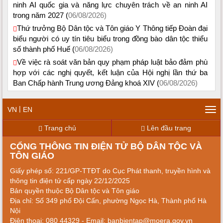
ninh AI quốc gia và năng lực chuyên trách về an ninh AI
trong năm 2027 (
06/08/2026)
Thứ trưởng Bộ Dân tộc và Tôn giáo Y Thông tiếp Đoàn đại
biểu người có uy tín tiêu biểu trong đồng bào dân tộc thiểu
số thành phố Huế (
06/08/2026)
Về việc rà soát văn bản quy phạm pháp luật bảo đảm phù
hợp với các nghị quyết, kết luận của Hội nghị lần thứ ba
Ban Chấp hành Trung ương Đảng khoá XIV (
06/08/2026)
|
VN
EN
Tog
navi
Trang chủ
Lên đầu trang
CỔNG THÔNG TIN ĐIỆN TỬ BỘ DÂN TỘC VÀ
TÔN GIÁO
Giấy phép số: 221/GP-TTĐT do Cục Phát thanh, truyền hình và
thông tin điện tử cấp ngày 22/12/2025
Bản quyền thuộc Bộ Dân tộc và Tôn giáo
Địa chỉ: Số 349 phố Đội Cấn, phường Ngọc Hà, Thành phố Hà
Nội
Điện thoại: 080 44329 - Email: banbientap@moera.gov.vn