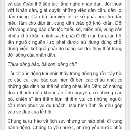
và các đoàn thể tiếp tục lắng nghe nhân dân, đối thoại
với Nhân dân, giải quyết những việc dân cần, dân lo,
dân mong. Cán bộ làm việc ở cơ sở phải nói cho dân
hiểu, làm cho dân tin, cùng dân tháo gỡ khó khăn. Đối
với vùng đồng bào dân tộc thiểu số, miền núi, vùng còn
nhiều khó khăn, chính sách phải đi đến tận bản, tận hộ,
tận người; nguồn lực phải được sử dụng đúng chỗ,
đúng việc; kết quả phải đo bằng sự đổi thay thật trong
đời sống của nhân dân.
Thưa đồng bào, bà con, đồng chí!
Tôi rất xúc động khi nhìn thấy trong dòng người trẩy hội
có các cụ, các bác cao niên đi bên các cháu nhỏ; có
những gia đình ba thế hệ cùng nhau lên Đền; có những
đoàn thanh niên khoác áo tình nguyện; có những cán
bộ, chiến sĩ âm thầm làm nhiệm vụ; có những người
cần mẫn phục vụ du khách. Mỗi hình ảnh ấy đều góp
vào vẻ đẹp của lễ hội.
Chúng ta tự hào về lịch sử, nhưng tự hào phải đi cùng
hành động. Chúng ta yêu nước, nhưng yêu nước phải