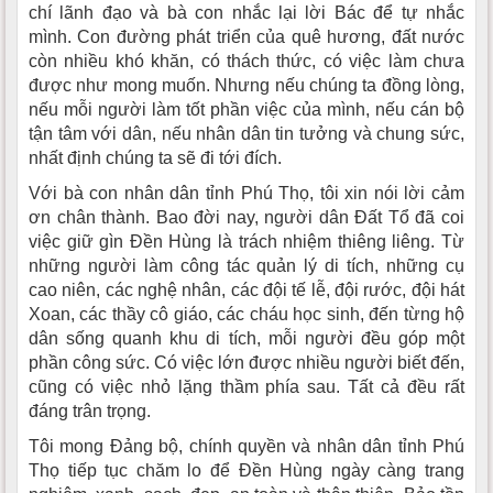
chí lãnh đạo và bà con nhắc lại lời Bác để tự nhắc
mình. Con đường phát triển của quê hương, đất nước
còn nhiều khó khăn, có thách thức, có việc làm chưa
được như mong muốn. Nhưng nếu chúng ta đồng lòng,
nếu mỗi người làm tốt phần việc của mình, nếu cán bộ
tận tâm với dân, nếu nhân dân tin tưởng và chung sức,
nhất định chúng ta sẽ đi tới đích.
Với bà con nhân dân tỉnh Phú Thọ, tôi xin nói lời cảm
ơn chân thành. Bao đời nay, người dân Đất Tổ đã coi
việc giữ gìn Đền Hùng là trách nhiệm thiêng liêng. Từ
những người làm công tác quản lý di tích, những cụ
cao niên, các nghệ nhân, các đội tế lễ, đội rước, đội hát
Xoan, các thầy cô giáo, các cháu học sinh, đến từng hộ
dân sống quanh khu di tích, mỗi người đều góp một
phần công sức. Có việc lớn được nhiều người biết đến,
cũng có việc nhỏ lặng thầm phía sau. Tất cả đều rất
đáng trân trọng.
Tôi mong Đảng bộ, chính quyền và nhân dân tỉnh Phú
Thọ tiếp tục chăm lo để Đền Hùng ngày càng trang