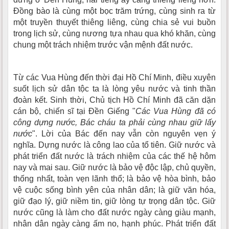
Đồng bào là cùng một bọc trăm trứng, cùng sinh ra từ
một truyền thuyết thiêng liêng, cùng chia sẻ vui buồn
trong lịch sử, cùng nương tựa nhau qua khó khăn, cùng
chung một trách nhiệm trước vận mệnh đất nước.
Từ các Vua Hùng đến thời đại Hồ Chí Minh, điều xuyên
suốt lịch sử dân tộc ta là lòng yêu nước và tinh thần
đoàn kết. Sinh thời, Chủ tịch Hồ Chí Minh đã căn dặn
cán bộ, chiến sĩ tại Đền Giếng "
Các Vua Hùng đã có
công dựng nước, Bác cháu ta phải cùng nhau giữ lấy
nước
". Lời của Bác đến nay vẫn còn nguyên vẹn ý
nghĩa. Dựng nước là công lao của tổ tiên. Giữ nước và
phát triển đất nước là trách nhiệm của các thế hệ hôm
nay và mai sau. Giữ nước là bảo vệ độc lập, chủ quyền,
thống nhất, toàn vẹn lãnh thổ; là bảo vệ hòa bình, bảo
vệ cuộc sống bình yên của nhân dân; là giữ văn hóa,
giữ đạo lý, giữ niềm tin, giữ lòng tự trọng dân tộc. Giữ
nước cũng là làm cho đất nước ngày càng giàu mạnh,
nhân dân ngày càng ấm no, hạnh phúc. Phát triển đất