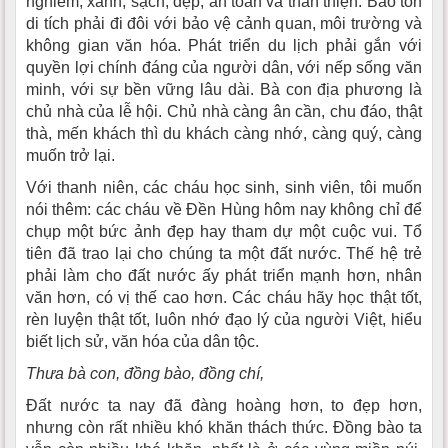
nghiêm, xanh, sạch, đẹp, an toàn và thân thiện. Bảo tồn
di tích phải đi đôi với bảo vệ cảnh quan, môi trường và
không gian văn hóa. Phát triển du lịch phải gắn với
quyền lợi chính đáng của người dân, với nếp sống văn
minh, với sự bền vững lâu dài. Bà con địa phương là
chủ nhà của lễ hội. Chủ nhà càng ân cần, chu đáo, thật
thà, mến khách thì du khách càng nhớ, càng quý, càng
muốn trở lại.
Với thanh niên, các cháu học sinh, sinh viên, tôi muốn
nói thêm: các cháu về Đền Hùng hôm nay không chỉ để
chụp một bức ảnh đẹp hay tham dự một cuộc vui. Tổ
tiên đã trao lại cho chúng ta một đất nước. Thế hệ trẻ
phải làm cho đất nước ấy phát triển mạnh hơn, nhân
văn hơn, có vị thế cao hơn. Các cháu hãy học thật tốt,
rèn luyện thật tốt, luôn nhớ đạo lý của người Việt, hiểu
biết lịch sử, văn hóa của dân tộc.
Thưa bà con, đồng bào, đồng chí,
Đất nước ta nay đã đàng hoàng hơn, to đẹp hơn,
nhưng còn rất nhiều khó khăn thách thức. Đồng bào ta