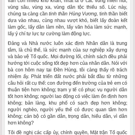
vẫn còn nhiều khó khăn, nhất là ở các vùng miền núi,
vùng sâu, vùng xa, vùng dân tộc thiểu số. Lúc này,
chúng ta càng cần
tinh thần Hùng Vương,
tinh thần biết
dựa vào nhau, cùng nhau vượt khó, biết lấy đoàn kết
làm gốc, lấy dân làm nền, lấy văn hóa làm sức mạnh,
lấy ý chí tự lực tự cường làm động lực.
Đảng và Nhà nước luôn xác định Nhân dân là trung
tâm, là chủ thể, là sức mạnh của sự nghiệp xây dựng
và bảo vệ Tổ quốc. Mọi đường lối, chính sách đều phải
hướng tới cuộc sống tốt đẹp hơn của nhân dân. Nói với
bà con hôm nay tại Đền Hùng, tôi càng thấy rõ trách
nhiệm ấy. Phát triển đất nước phải bắt đầu từ những
câu hỏi rất cụ thể: con đường đến trường của trẻ em có
thuận tiện hơn không; trạm y tế có phục vụ người dân
tốt hơn không; người lao động có việc làm ổn định hơn
không; bản làng, khu phố có sạch đẹp hơn không;
người nghèo, người yếu thế có được quan tâm hơn
không; cán bộ có gần dân, trọng dân, hiểu dân, vì dân
hơn không?
Tôi đề nghị các cấp ủy, chính quyền, Mặt trận Tổ quốc