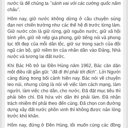
nước là để chúng ta
"sánh vai với các cường quốc năm
châu".
Hôm nay, giữ nước không dừng ở câu chuyện súng
đạn nơi chiến trường như các thế hệ đi trước từng làm.
Giữ nước còn là giữ rừng, giữ nguồn nước, giữ xã hội
bình yên, giữ nề nếp gia phong, giữ tiếng nói và phong
tục tốt đẹp của mỗi dân tộc, giữ sự trong sạch của đội
ngũ cán bộ, giữ niềm tin của nhân dân vào Đảng, Nhà
nước và tương lai đất nước.
Khi Bác Hồ trở lại Đền Hùng năm 1962, Bác căn dặn
một điều rất gần gũi: "
đã đi thì phải tới đích
". Lời Người
càng đúng trong bối cảnh hiện nay. Bác nói về chuyện
leo núi, nhưng cũng là nói về việc làm cách mạng, làm
người, làm việc cho dân, cho nước. Đã đặt mục tiêu thì
phải bền chí. Đã hứa với dân thì phải làm. Đã nhận
trách nhiệm thì phải theo đến cùng. Đã chọn con đường
dựng xây đất nước phồn vinh thì không được nản lòng
trước khó khăn.
Hôm nay, đứng ở Đền Hùng, tôi muốn cùng các đồng