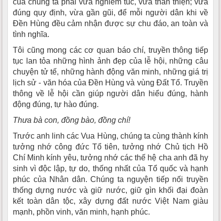
của chúng ta phải vừa nghiêm túc, vừa thân thiện; vừa
đúng quy định, vừa gần gũi, để mỗi người dân khi về
Đền Hùng đều cảm nhận được sự chu đáo, an toàn và
tình nghĩa.
Tôi cũng mong các cơ quan báo chí, truyền thông tiếp
tục lan tỏa những hình ảnh đẹp của lễ hội, những câu
chuyện tử tế, những hành động văn minh, những giá trị
lịch sử - văn hóa của Đền Hùng và vùng Đất Tổ. Truyền
thông về lễ hội cần giúp người dân hiểu đúng, hành
động đúng, tự hào đúng.
Thưa bà con, đồng bào, đồng chí!
Trước anh linh các Vua Hùng, chúng ta cùng thành kính
tưởng nhớ công đức Tổ tiên, tưởng nhớ Chủ tịch Hồ
Chí Minh kính yêu, tưởng nhớ các thế hệ cha anh đã hy
sinh vì độc lập, tự do, thống nhất của Tổ quốc và hạnh
phúc của Nhân dân. Chúng ta nguyện tiếp nối truyền
thống dựng nước và giữ nước, giữ gìn khối đại đoàn
kết toàn dân tộc, xây dựng đất nước Việt Nam giàu
mạnh, phồn vinh, văn minh, hạnh phúc.