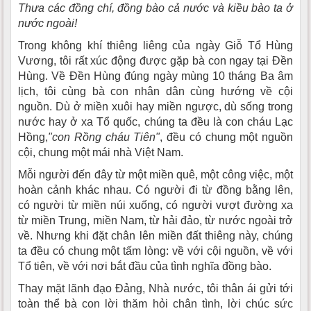
Thưa các đồng chí, đồng bào cả nước và kiều bào ta ở
nước ngoài!
Trong không khí thiêng liêng của ngày Giỗ Tổ Hùng
Vương, tôi rất xúc động được gặp bà con ngay tại Đền
Hùng. Về Đền Hùng đúng ngày mùng 10 tháng Ba âm
lịch, tôi cùng bà con nhân dân cùng hướng về cội
nguồn. Dù ở miền xuôi hay miền ngược, dù sống trong
nước hay ở xa Tổ quốc, chúng ta đều là con cháu Lạc
Hồng,
"con Rồng cháu Tiên"
, đều có chung một nguồn
cội, chung một mái nhà Việt Nam.
Mỗi người đến đây từ một miền quê, một công việc, một
hoàn cảnh khác nhau. Có người đi từ đồng bằng lên,
có người từ miền núi xuống, có người vượt đường xa
từ miền Trung, miền Nam, từ hải đảo, từ nước ngoài trở
về. Nhưng khi đặt chân lên miền đất thiêng này, chúng
ta đều có chung một tấm lòng: về với cội nguồn, về với
Tổ tiên, về với nơi bắt đầu của tình nghĩa đồng bào.
Thay mặt lãnh đạo Đảng, Nhà nước, tôi thân ái gửi tới
toàn thể bà con lời thăm hỏi chân tình, lời chúc sức