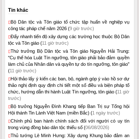
Tin khác
Bộ Dân tộc và Tôn giáo tổ chức tập huấn về nghiệp vụ
công tác pháp chế năm 2026 (
9 giờ trước)
Đẩy nhanh tiến độ xây dựng các trường học thuộc Bộ Dân
tộc và Tôn giáo (
11 giờ trước)
Thứ trưởng Bộ Dân tộc và Tôn giáo Nguyễn Hải Trung:
“Cụ thể hóa Luật Tín ngưỡng, tôn giáo phải bảo đảm quyền
làm chủ của Nhân dân và quyền tự do tín ngưỡng, tôn giáo”
(
11 giờ trước)
Hội thảo lấy ý kiến các ban, bộ, ngành góp ý vào hồ sơ dự
thảo nghị định quy định chi tiết một số điều và biện pháp tổ
chức, hướng dẫn thi hành Luật Tín ngưỡng, tôn giáo (
11 giờ
trước)
Bộ trưởng Nguyễn Đình Khang tiếp Ban Trị sự Tổng hội
Hội thánh Tin Lành Việt Nam (miền Bắc) (
1 ngày trước)
Chính phủ ban hành chính sách đối với người có uy tín
trong vùng đồng bào dân tộc thiểu số (
06/08/2026)
Thủ tướng Lê Minh Hưng: Xây dựng Khung bảo đảm an