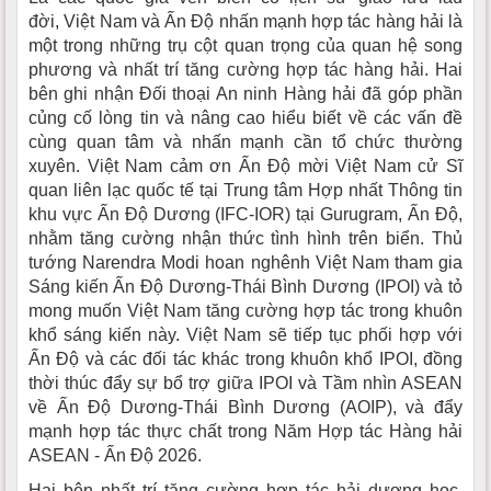
đời,
Việt Nam và Ấn Độ
nhấn mạnh hợp tác hàng hải là
một trong những trụ cột quan trọng của quan hệ song
phương và nhất trí tăng cường hợp tác hàng hải. Hai
bên ghi nhận Đối thoại An ninh Hàng hải đã góp phần
củng cố lòng tin và nâng cao hiểu biết về các vấn đề
cùng quan tâm và nhấn mạnh cần tổ chức thường
xuyên. Việt Nam cảm ơn Ấn Độ mời Việt Nam cử Sĩ
quan liên lạc quốc tế tại Trung tâm Hợp nhất Thông tin
khu vực Ấn Độ Dương (IFC-IOR) tại Gurugram, Ấn Độ,
nhằm tăng cường nhận thức tình hình trên biển. Thủ
tướng Narendra Modi hoan nghênh Việt Nam tham gia
Sáng kiến Ấn Độ Dương-Thái Bình Dương (IPOI) và tỏ
mong muốn Việt Nam tăng cường hợp tác trong khuôn
khổ sáng kiến này. Việt Nam sẽ tiếp tục phối hợp với
Ấn Độ và các đối tác khác trong khuôn khổ IPOI, đồng
thời thúc đẩy sự bổ trợ giữa IPOI và Tầm nhìn ASEAN
về Ấn Độ Dương-Thái Bình Dương (AOIP), và đẩy
mạnh hợp tác thực chất trong Năm Hợp tác Hàng hải
ASEAN - Ấn Độ 2026.
Hai bên nhất trí tăng cường hợp tác hải dương học,