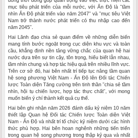
đồng thời đóng góp quan trọng vào việc thực hiện các
mục tiêu phát triển của mỗi nước, với Ấn Độ là "tầm
nhìn Ấn Độ phát triển vào năm 2047" và "mục tiêu Việt
Nam trở thành nước phát triển có thu nhập cao đến
năm 2045".
Hai Lãnh đạo chia sẻ quan điểm về những diễn biến
mang tính bước ngoặt trong cục diện khu vực và toàn
cầu, khẳng định nền tảng vững chắc của quan hệ hai
nước dựa trên sự tin cậy, tôn trọng, hiểu biết lẫn nhau,
tầm nhìn chung và hợp tác hiệu quả trên nhiều lĩnh vực.
Trên cơ sở đó, hai bên nhất trí tiếp tục nâng tầm quan
hệ song phương Việt Nam - Ấn Độ lên Đối tác Chiến
lược Toàn diện Tăng cường trên tinh thần "chia sẻ tầm
nhìn, hội tụ chiến lược, hợp tác thực chất", với mong
muốn biến ý chí thành kết quả cụ thể.
Hai bên ghi nhận năm 2026 đánh dấu kỷ niệm 10 năm
thiết lập Quan hệ Đối tác Chiến lược Toàn diện Việt
Nam - Ấn Độ và nhất trí tổ chức kỷ niệm dưới các hình
thức phù hợp. Hai bên hoan nghênh những tiến triển
trong quan hệ song phương trong thập kỷ qua và nhất