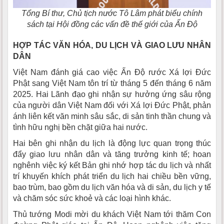
Tổng Bí thư, Chủ tịch nước Tô Lâm phát biểu chính
sách tại Hội đồng các vấn đề thế giới của Ấn Độ
HỢP TÁC VĂN HÓA, DU LỊCH VÀ GIAO LƯU NHÂN
DÂN
Việt Nam đánh giá cao việc Ấn Độ rước Xá lợi Đức
Phật sang Việt Nam tôn trí từ tháng 5 đến tháng 6 năm
2025. Hai Lãnh đạo ghi nhận sự hưởng ứng sâu rộng
của người dân Việt Nam đối với Xá lợi Đức Phật, phản
ánh liên kết văn minh sâu sắc, di sản tinh thần chung và
tình hữu nghị bền chặt giữa hai nước.
Hai bên ghi nhận du lịch là động lực quan trọng thúc
đẩy giao lưu nhân dân và tăng trưởng kinh tế; hoan
nghênh việc ký kết Bản ghi nhớ hợp tác du lịch và nhất
trí khuyến khích phát triển du lịch hai chiều bền vững,
bao trùm, bao gồm du lịch văn hóa và di sản, du lịch y tế
và chăm sóc sức khoẻ và các loại hình khác.
Thủ tướng Modi mời du khách Việt Nam tới thăm Con