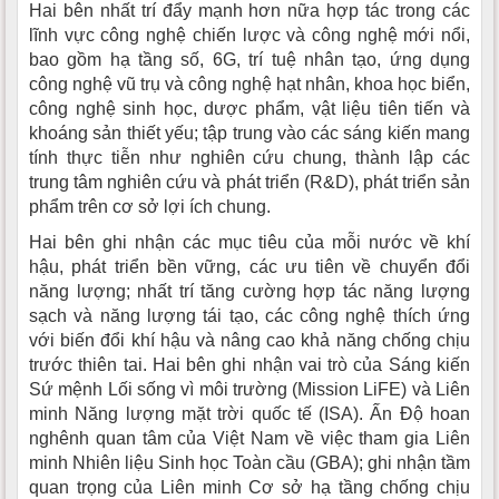
Hai bên nhất trí đẩy mạnh hơn nữa hợp tác trong các
lĩnh vực công nghệ chiến lược và công nghệ mới nổi,
bao gồm hạ tầng số, 6G, trí tuệ nhân tạo, ứng dụng
công nghệ vũ trụ và công nghệ hạt nhân, khoa học biển,
công nghệ sinh học, dược phẩm, vật liệu tiên tiến và
khoáng sản thiết yếu; tập trung vào các sáng kiến mang
tính thực tiễn như nghiên cứu chung, thành lập các
trung tâm nghiên cứu và phát triển (R&D), phát triển sản
phẩm trên cơ sở lợi ích chung.
Hai bên ghi nhận các mục tiêu của mỗi nước về khí
hậu, phát triển bền vững, các ưu tiên về chuyển đổi
năng lượng; nhất trí tăng cường hợp tác năng lượng
sạch và năng lượng tái tạo, các công nghệ thích ứng
với biến đổi khí hậu và nâng cao khả năng chống chịu
trước thiên tai. Hai bên ghi nhận vai trò của Sáng kiến
Sứ mệnh Lối sống vì môi trường (Mission LiFE) và Liên
minh Năng lượng mặt trời quốc tế (ISA). Ấn Độ hoan
nghênh quan tâm của Việt Nam về việc tham gia Liên
minh Nhiên liệu Sinh học Toàn cầu (GBA); ghi nhận tầm
quan trọng của Liên minh Cơ sở hạ tầng chống chịu