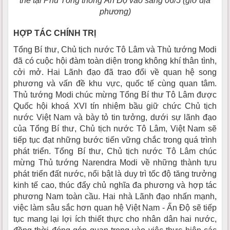
thể tại Phủ Tổng thống Ấn Độ vào sáng 06/5 (giờ địa
phương)
HỢP TÁC CHÍNH TRỊ
Tổng Bí thư, Chủ tịch nước Tô Lâm và Thủ tướng Modi
đã có cuộc hội đàm toàn diện trong không khí thân tình,
cởi mở. Hai Lãnh đạo đã trao đổi về quan hệ song
phương và vấn đề khu vực, quốc tế cùng quan tâm.
Thủ tướng Modi chúc mừng Tổng Bí thư Tô Lâm được
Quốc hội khoá XVI tín nhiệm bầu giữ chức Chủ tịch
nước Việt Nam và bày tỏ tin tưởng, dưới sự lãnh đạo
của Tổng Bí thư, Chủ tịch nước Tô Lâm, Việt Nam sẽ
tiếp tục đạt những bước tiến vững chắc trong quá trình
phát triển. Tổng Bí thư, Chủ tịch nước Tô Lâm chúc
mừng Thủ tướng Narendra Modi về những thành tựu
phát triển đất nước, nổi bật là duy trì tốc độ tăng trưởng
kinh tế cao, thúc đẩy chủ nghĩa đa phương và hợp tác
phương Nam toàn cầu. Hai nhà Lãnh đạo nhấn mạnh,
việc làm sâu sắc hơn quan hệ Việt Nam - Ấn Độ sẽ tiếp
tục mang lại lợi ích thiết thực cho nhân dân hai nước,