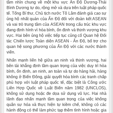
tầm nhìn chung về một khu vực Ấn Độ Dương-Thái
Bình Dương tự do, rộng mở và dựa trên luật pháp quốc
tế. Tổng Bí thư, Chủ tịch nước Tô Lâm đánh giá cao sự
ủng hộ nhất quán của Ấn Độ đối với đoàn kết ASEAN
và vai trò trung tâm của ASEAN trong cấu trúc khu vực
đang định hình vì hòa bình, ổn định và thịnh vượng khu
vực. Hai bên ủng hộ việc tiếp tục củng cố Quan hệ Đối
tác Chiến lược Toàn diện ASEAN - Ấn Độ, bổ trợ cho
quan hệ song phương của Ấn Độ với các nước thành
viên.
Nhấn mạnh liên hệ giữa an ninh và thịnh vượng, hai
bên tái khẳng định tầm quan trọng của việc duy trì hòa
bình, ổn định, an ninh, an toàn và tự do hàng hải, hàng
không ở Biển Đông, giải quyết hòa bình các tranh chấp
phù hợp với luật pháp quốc tế, đặc biệt là Công ước
Liên Hợp Quốc về Luật Biển năm 1982 (UNCLOS),
không sử dụng hoặc đe dọa sử dụng vũ lực. Hai nhà
lãnh đạo nhấn mạnh tầm quan trọng của việc không
quân sự hóa và thực hiện tự kiềm chế, không có các
hành động có thể làm phức tạp thêm tình hình hoặc gia