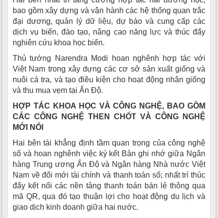
bao gồm xây dựng và vận hành các hệ thống quan trắc
đại dương, quản lý dữ liệu, dự báo và cung cấp các
dịch vụ biển, đào tạo, nâng cao năng lực và thúc đẩy
nghiên cứu khoa học biển.
Thủ tướng Narendra Modi hoan nghênh hợp tác với
Việt Nam trong xây dựng các cơ sở sản xuất giống và
nuôi cá tra, và tạo điều kiện cho hoạt động nhân giống
và thu mua vẹm tại Ấn Độ.
HỢP TÁC KHOA HỌC VÀ CÔNG NGHỆ, BAO GỒM
CÁC CÔNG NGHỆ THEN CHỐT VÀ CÔNG NGHỆ
MỚI NỔI
Hai bên tái khẳng định tầm quan trọng của công nghệ
số và hoan nghênh việc ký kết Bản ghi nhớ giữa Ngân
hàng Trung ương Ấn Độ và Ngân hàng Nhà nước Việt
Nam về đổi mới tài chính và thanh toán số; nhất trí thúc
đẩy kết nối các nền tảng thanh toán bán lẻ thông qua
mã QR, qua đó tạo thuận lợi cho hoạt động du lịch và
giao dịch kinh doanh giữa hai nước.