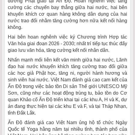
đường Phật giáo tại Ấn Độ. Hoan nghênh việc tăng
cường các chuyến bay thẳng giữa hai nước, hai bên
khuyến khích cơ quan hàng không dân dụng của hai
nước trao đổi nhằm tăng cường hơn nữa kết nối hàng
không.
Hai bên hoan nghênh việc ký Chương trình Hợp tác
Văn hóa giai đoạn 2026 - 2030; nhất trí tiếp tục thúc đẩy
giao lưu văn hóa, tăng cường kết nối nhân dân.
Nhấn mạnh mối liên kết văn minh giữa hai nước, Lãnh
đạo hai nước khuyến khích tăng cường trao đổi giữa
các học giả Phật học, tăng ni, người hành hương và
sinh viên hai nước. Việt Nam đánh giá cao cam kết của
Ấn Độ trong việc bảo tồn Di sản Thế giới UNESCO Mỹ
Sơn, cũng như các hoạt động trùng tu, bảo tồn do Cơ
quan Khảo cổ Ấn Độ triển khai tại các khu A, H và K, dự
án đang thực hiện tại các khu E và F, và tại Tháp Nhạn,
tỉnh Đắk Lắk.
Ấn Độ đánh giá cao Việt Nam ủng hộ tổ chức Ngày
Quốc tế Yoga hằng năm tại nhiều tỉnh, thành phố của