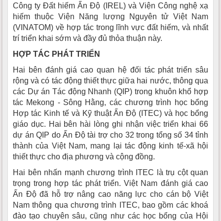
Công ty Đất hiếm Ấn Độ (IREL) và Viện Công nghệ xạ
hiếm thuộc Viện Năng lượng Nguyên tử Việt Nam
(VINATOM) về hợp tác trong lĩnh vực đất hiếm, và nhất
trí triển khai sớm và đầy đủ thỏa thuận này.
HỢP TÁC PHÁT TRIỂN
Hai bên đánh giá cao quan hệ đối tác phát triển sâu
rộng và có tác động thiết thực giữa hai nước, thông qua
các Dự án Tác động Nhanh (QIP) trong khuôn khổ hợp
tác Mekong - Sông Hằng, các chương trình học bổng
Hợp tác Kinh tế và Kỹ thuật Ấn Độ (ITEC) và học bổng
giáo dục. Hai bên hài lòng ghi nhận việc triển khai 66
dự án QIP do Ấn Độ tài trợ cho 32 trong tổng số 34 tỉnh
thành của Việt Nam, mang lại tác động kinh tế-xã hội
thiết thực cho địa phương và cộng đồng.
Hai bên nhấn mạnh chương trình ITEC là trụ cột quan
trọng trong hợp tác phát triển. Việt Nam đánh giá cao
Ấn Độ đã hỗ trợ nâng cao năng lực cho cán bộ Việt
Nam thông qua chương trình ITEC, bao gồm các khoá
đào tạo chuyên sâu, cũng như các học bổng của Hội