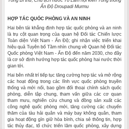
Tổng Bí thư, Chủ tịch nước Tô Lâm hội kiến Tổng thống
Ấn Độ Droupadi Murmu
HỢP TÁC QUỐC PHÒNG VÀ AN NINH
Hai bên tái khẳng định hợp tác quốc phòng và an ninh
là trụ cột quan trọng của quan hệ Đối tác Chiến lược
Toàn diện Việt Nam - Ấn Độ; ghi nhận việc triển khai
hiệu quả Tuyên bố Tầm nhìn chung về Quan hệ Đối tác
Quốc phòng Việt Nam - Ấn Độ đến năm 2030, cho đây
là cơ sở định hướng hợp tác quốc phòng hai nước thời
gian tới.
Hai bên nhất trí tiếp tục tăng cường hợp tác và mở rộng
các hoạt động trong các lĩnh vực quốc phòng truyền
thống và mới nổi, bao gồm đối thoại chính sách quốc
phòng, diễn tập chung, tham vấn giữa các cơ quan
tham mưu, nghiên cứu chung và đồng sản xuất các
công nghệ quốc phòng mới, tăng cường các chuyến
thăm của tàu hải quân và máy bay không quân, tham
gia hoạt động gìn giữ hòa bình, chia sẻ thông tin, hợp
tác thủy đạc, tổ chức triển lãm quốc phòng, xây dựng