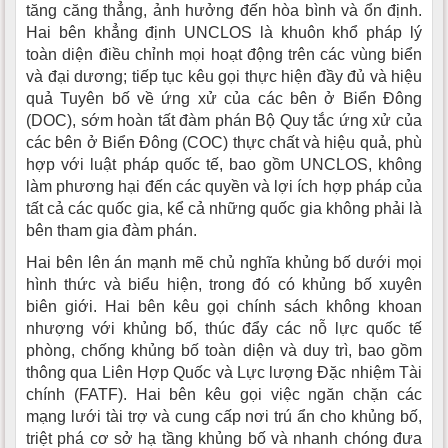
tăng căng thẳng, ảnh hưởng đến hòa bình và ổn định.
Hai bên khẳng định UNCLOS là khuôn khổ pháp lý
toàn diện điều chỉnh mọi hoạt động trên các vùng biển
và đại dương; tiếp tục kêu gọi thực hiện đầy đủ và hiệu
quả Tuyên bố về ứng xử của các bên ở Biển Đông
(DOC), sớm hoàn tất đàm phán Bộ Quy tắc ứng xử của
các bên ở Biển Đông (COC) thực chất và hiệu quả, phù
hợp với luật pháp quốc tế, bao gồm UNCLOS, không
làm phương hại đến các quyền và lợi ích hợp pháp của
tất cả các quốc gia, kể cả những quốc gia không phải là
bên tham gia đàm phán.
Hai bên lên án mạnh mẽ chủ nghĩa khủng bố dưới mọi
hình thức và biểu hiện, trong đó có khủng bố xuyên
biên giới. Hai bên kêu gọi chính sách không khoan
nhượng với khủng bố, thúc đẩy các nỗ lực quốc tế
phòng, chống khủng bố toàn diện và duy trì, bao gồm
thông qua Liên Hợp Quốc và Lực lượng Đặc nhiệm Tài
chính (FATF). Hai bên kêu gọi việc ngăn chặn các
mạng lưới tài trợ và cung cấp nơi trú ẩn cho khủng bố,
triệt phá cơ sở hạ tầng khủng bố và nhanh chóng đưa