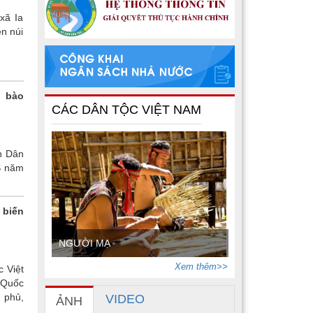
xã Ia
n núi
g bào
CÁC DÂN TỘC VIỆT NAM
an Dân
TS năm
 biến
NGƯỜI MẠ
Xem thêm>>
c Việt
c Quốc
 phủ,
VIDEO
ẢNH