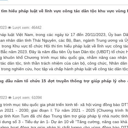
i tìm hiểu pháp luật về lĩnh vực công tác dân tộc khu vực vùng
2023
Lượt xem: 46442
áp luật Việt Nam, trong các ngày từ 17 đến 20/11/2023, Ủy ban Dâ
ban nhân dân tỉnh Thái Nguyên, các Bộ, Ban, ngành Trung ương và Ủ
 trong Khu vực tổ chức Hội thi tìm hiểu pháp luật về lĩnh vực công t
 Bắc năm 2023. Đây là năm đầu tiên Ủy ban Dân tộc (UBDT) tổ chức Hộ
g khuôn khổ Chương trình mục tiêu quốc gia, nhằm nâng cao nhận 
 tác dân tộc, tinh thần trách nhiệm của cán bộ, công chức, Nhân dâ
trong nghiên cứu, học tập và chấp hành pháp luật về công tác dân tộc
ng đầu năm tổ chức 15 đợt truyền thông trợ giúp pháp lý cho
/2023
Lượt xem: 61094
trình mục tiêu quốc gia phát triển kinh tế- xã hội vùng đồng bào D
oạn 2021 - 2030; giai đoạn I: Từ năm 2021 - 2025 (Chương trình
p tỉnh Kon Tum đã chỉ đạo Trung tâm trợ giúp pháp lý nhà nước tỉnh 
ội dung số 3 - Tiểu dự án 1- Dự án 10 về “Tăng cường, nâng cao khả
hưởng hoạt động trợ giúp pháp lý chất lượng cho vùng đồng bào DT