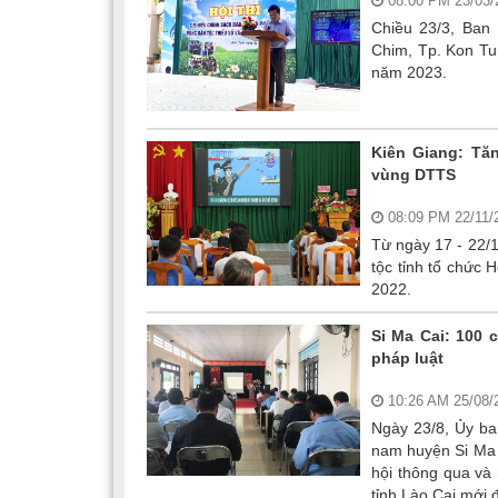
08:00 PM 23/03
Chiều 23/3, Ban
Chim, Tp. Kon Tu
năm 2023.
Kiên Giang: Tă
vùng DTTS
08:09 PM 22/11
Từ ngày 17 - 22/1
tộc tỉnh tổ chức 
2022.
Si Ma Cai: 100 
pháp luật
10:26 AM 25/08
Ngày 23/8, Ủy ban
nam huyện Si Ma C
hội thông qua và
tỉnh Lào Cai mới 