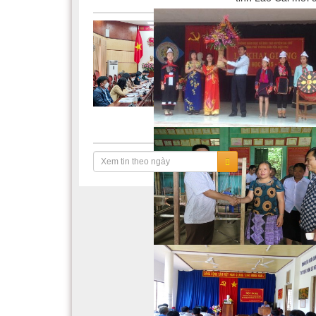
Thanh Hóa: Tổn
vùng đồng bào 
08:10 PM 03/12
Ngày 03/12/2021, 
“Đẩy mạnh công t
dân tộc thiểu số 
đại diện các Ban 