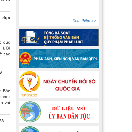
o dục
Xem thêm >>
áo dục
 là Bí
ở các
S
h Bắc
 phạm
n vai
23