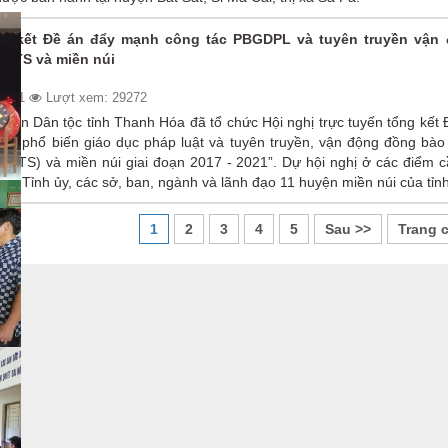
g kết Đề án đẩy mạnh công tác PBGDPL và tuyên truyền vận
DTTS và miền núi
/2021
Lượt xem: 29272
Ban Dân tộc tỉnh Thanh Hóa đã tổ chức Hội nghị trực tuyến tổng kết
ác phổ biến giáo dục pháp luật và tuyên truyền, vận động đồng bào
(DTTS) và miền núi giai đoạn 2017 - 2021”. Dự hội nghị ở các điểm 
của Tỉnh ủy, các sở, ban, ngành và lãnh đạo 11 huyện miền núi của tỉnh
1
2
3
4
5
Sau >>
Trang 