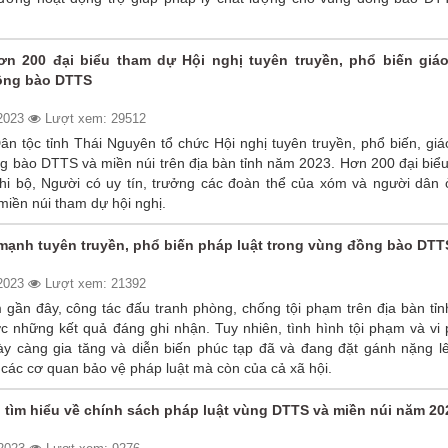
ơn 200 đại biểu tham dự Hội nghị tuyên truyền, phổ biến giá
đồng bào DTTS
/2023
Lượt xem: 29512
n tộc tỉnh Thái Nguyên tổ chức Hội nghị tuyên truyền, phổ biến, gi
g bào DTTS và miền núi trên địa bàn tỉnh năm 2023. Hơn 200 đại biểu
chi bộ, Người có uy tín, trưởng các đoàn thể của xóm và người dân 
iền núi tham dự hội nghị.
mạnh tuyên truyền, phổ biến pháp luật trong vùng đồng bào DTT
/2023
Lượt xem: 21392
gần đây, công tác đấu tranh phòng, chống tội phạm trên địa bàn tỉn
c những kết quả đáng ghi nhận. Tuy nhiên, tình hình tội phạm và vi
ày càng gia tăng và diễn biến phúc tạp đã và đang đặt gánh nặng lê
các cơ quan bảo vệ pháp luật mà còn của cả xã hội.
i tìm hiểu về chính sách pháp luật vùng DTTS và miền núi năm 20