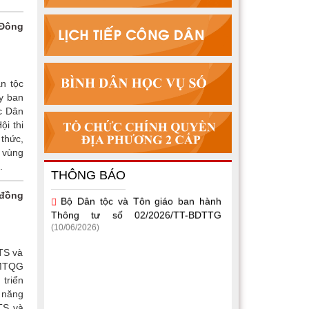
 Đông
n tộc
y ban
ác Dân
i thi
Một số văn bản quy phạm pháp luật
thức,
thuộc lĩnh vực dân tộc, tín ngưỡng, tôn
n vùng
giáo
(15/07/2026)
.
THÔNG BÁO
Bộ Dân tộc và Tôn giáo ban hành
Thông tư số 02/2026/TT-BDTTG
 đồng
(10/06/2026)
TTS và
 MTQG
triển
 năng
TS và