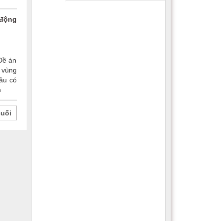
 động
 Đề án
 vùng
cầu có
.
cuối