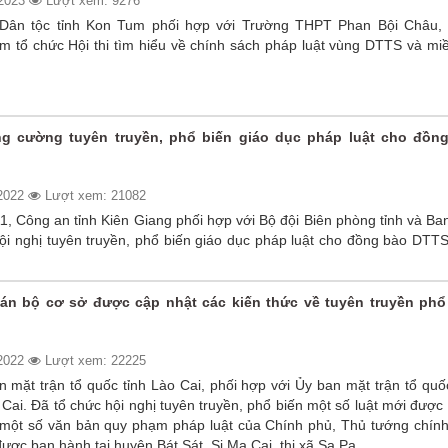
/2023
Lượt xem: 9276
 Dân tộc tỉnh Kon Tum phối hợp với Trường THPT Phan Bội Châu, 
m tổ chức Hội thi tìm hiểu về chính sách pháp luật vùng DTTS và miề
ng cường tuyên truyền, phổ biến giáo dục pháp luật cho đồn
/2022
Lượt xem: 21082
1, Công an tỉnh Kiên Giang phối hợp với Bộ đội Biên phòng tỉnh và B
Hội nghị tuyên truyền, phổ biến giáo dục pháp luật cho đồng bào DT
cán bộ cơ sở được cập nhật các kiến thức về tuyên truyền phổ
/2022
Lượt xem: 22225
 mặt trận tổ quốc tỉnh Lào Cai, phối hợp với Ủy ban mặt trận tổ quố
ai. Đã tổ chức hội nghị tuyên truyền, phổ biến một số luật mới đượ
 một số văn bản quy phạm pháp luật của Chính phủ, Thủ tướng chính
được ban hành tại huyện Bát Sát, Si Ma Cai, thị xã Sa Pa.